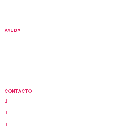
Instrucciones para tus alimentos
AYUDA
Política de devoluciones
Términos y condiciones
Aviso de privacidad
Política de tratamiento de datos
CONTACTO
Cra. 23 # 72A-30, Bogotá, Colombia
(+57) 313 2929669
(601) 549 3889