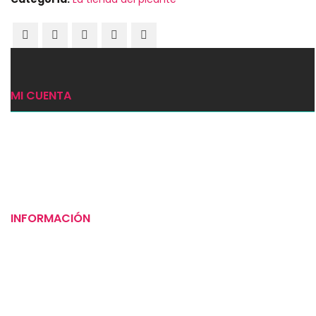
MI CUENTA
Ingresar
Mi carrito
Checkout
INFORMACIÓN
Puntos de venta
Tiempos de entrega
Preguntas frecuentes
Compromiso social