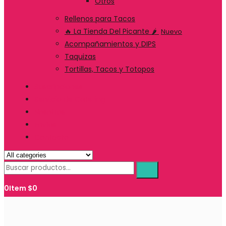
Otros
Rellenos para Tacos
🔥 La Tienda Del Picante 🌶️
Nuevo
Acompañamientos y DIPS
Taquizas
Tortillas, Tacos y Totopos
Suscripciones
Servicio de Catering
Nosotros
Envíos
Contacto
0
Item
$
0