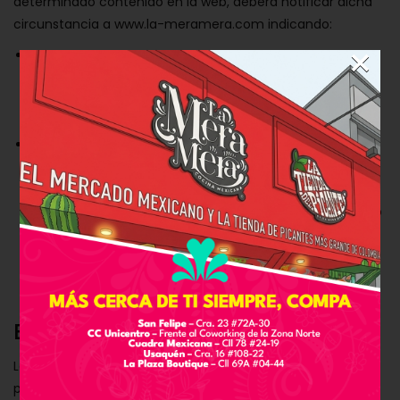
determinado contenido en la web, deberá notificar dicha
circunstancia a www.la-meramera.com indicando:
×
Datos personales del interesado titular de los derechos
presuntamente infringidos, o indicar la representación
con la que actúa en caso de que la reclamación la
presente un tercero distinto del interesado.
Señalar los contenidos protegidos por los derechos de
propiedad intelectual y su ubicación en la web, la
acreditación de los derechos de propiedad intelectual
señalados y declaración expresa en la que el interesado
se responsabiliza de la veracidad de las informaciones
facilitadas en la notificación.
ENLACES EXTERNOS
Las páginas de la web www.la-meramera.com, podría
proporcionar enlaces a otros sitios web propios y