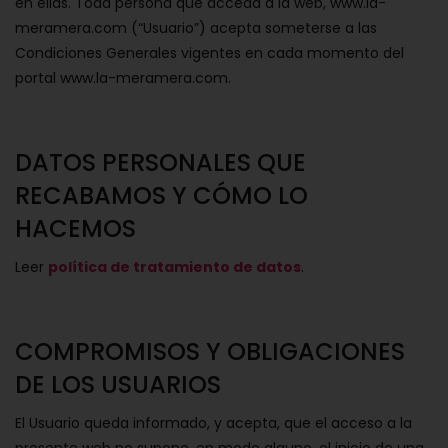
en ellas. Toda persona que acceda a la web, www.la-
meramera.com (“Usuario”) acepta someterse a las
Condiciones Generales vigentes en cada momento del
portal www.la-meramera.com.
DATOS PERSONALES QUE
RECABAMOS Y CÓMO LO
HACEMOS
Leer
política de tratamiento de datos
.
COMPROMISOS Y OBLIGACIONES
DE LOS USUARIOS
El Usuario queda informado, y acepta, que el acceso a la
presente web no supone, en modo alguno, el inicio de una