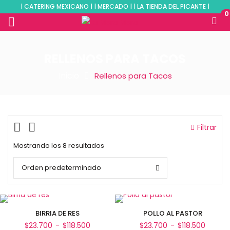
| CATERING MEXICANO | | MERCADO | | LA TIENDA DEL PICANTE |
0
RELLENOS PARA TACOS
Inicio
Rellenos para Tacos
Filtrar
Mostrando los 8 resultados
Orden predeterminado
BIRRIA DE RES
POLLO AL PASTOR
Rango
Rango
$
23.700
-
$
118.500
$
23.700
-
$
118.500