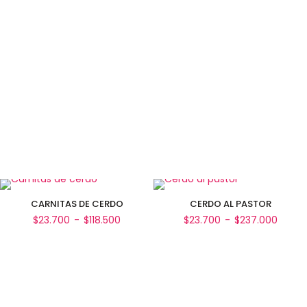
de
de
precios:
precio
desde
desde
Seleccionar opciones
Seleccionar opciones
$23.700
$23.70
hasta
hasta
$118.500
$118.5
CARNITAS DE CERDO
CERDO AL PASTOR
Rango
Rang
$
23.700
-
$
118.500
$
23.700
-
$
237.000
de
de
precios:
precio
desde
desd
Seleccionar opciones
Seleccionar opciones
$23.700
$23.7
hasta
hasta