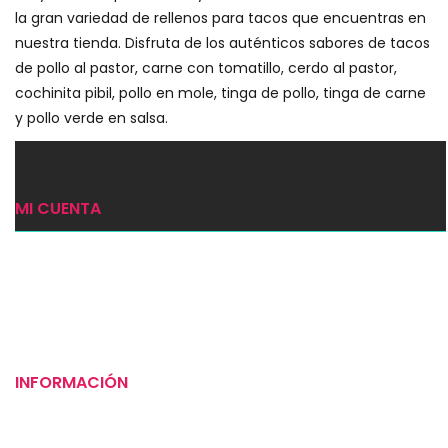
la gran variedad de rellenos para tacos que encuentras en
nuestra tienda. Disfruta de los auténticos sabores de tacos
de pollo al pastor, carne con tomatillo, cerdo al pastor,
cochinita pibil, pollo en mole, tinga de pollo, tinga de carne
y pollo verde en salsa.
MI CUENTA
Ingresar
Mi carrito
Checkout
INFORMACIÓN
Puntos de venta