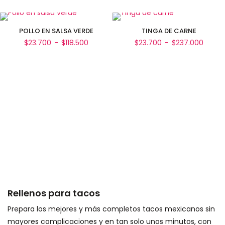
POLLO EN SALSA VERDE
TINGA DE CARNE
Rango
Rang
$
23.700
-
$
118.500
$
23.700
-
$
237.000
de
de
precios:
precio
desde
desd
Seleccionar opciones
Seleccionar opciones
$23.700
$23.7
hasta
hasta
$118.500
$237.
Rellenos para tacos
Prepara los mejores y más completos tacos mexicanos sin
mayores complicaciones y en tan solo unos minutos, con