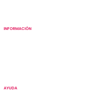
Mi carrito
Checkout
INFORMACIÓN
Puntos de venta
Tiempos de entrega
Preguntas frecuentes
Compromiso social
Instrucciones para tus alimentos
AYUDA
Política de devoluciones
Términos y condiciones