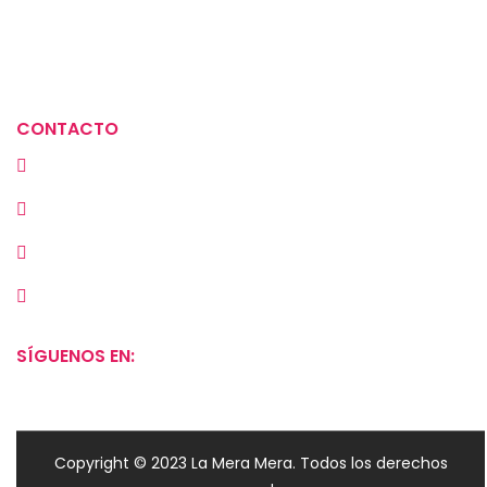
Aviso de privacidad
Política de tratamiento de datos
CONTACTO
Cra. 23 # 72A-30, Bogotá, Colombia
(+57) 313 2929669
(601) 549 3889
ventas@la-meramera.com
SÍGUENOS EN:
Copyright © 2023 La Mera Mera. Todos los derechos