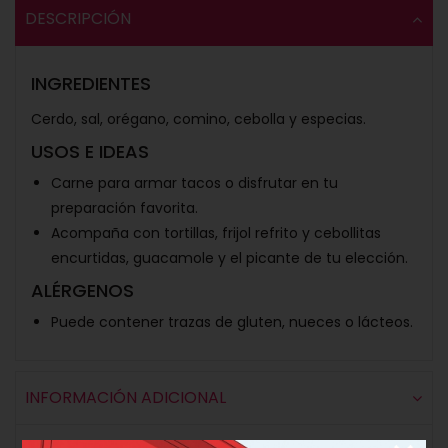
DESCRIPCIÓN
INGREDIENTES
Cerdo, sal, orégano, comino, cebolla y especias.
USOS E IDEAS
Carne para armar tacos o disfrutar en tu
preparación favorita.
Acompaña con tortillas, frijol refrito y cebollitas
encurtidas, guacamole y el picante de tu elección.
ALÉRGENOS
Puede contener trazas de gluten, nueces o lácteos.
INFORMACIÓN ADICIONAL