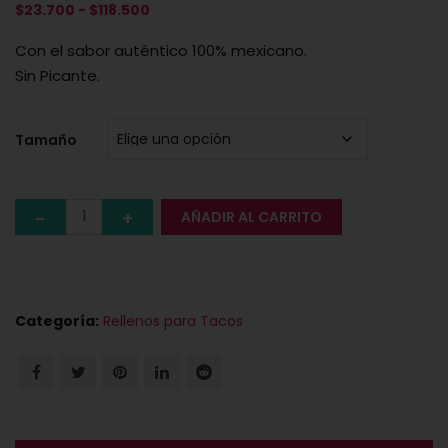
Rango
$
23.700
-
$
118.500
de
Con el sabor auténtico 100% mexicano.
precios:
Sin Picante.
desde
$23.700
hasta
Tamaño
$118.500
AÑADIR AL CARRITO
Categoría:
Rellenos para Tacos