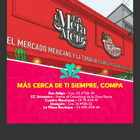
×
180 g, 360 g, 540 g, 720 g,
Tamaño
900 g
VALORACIONES (0)
Valoraciones
No hay valoraciones aún.
Solo los usuarios registrados que hayan comprado
este producto pueden hacer una valoración.