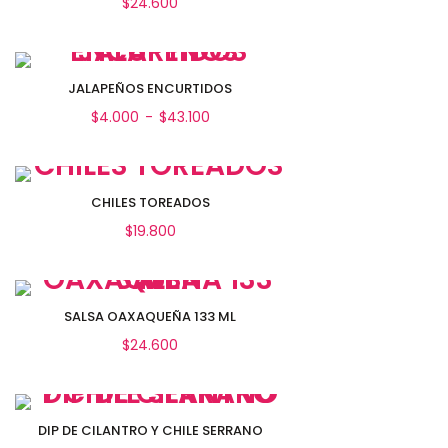
$
24.600
Añadir al carrito
JALAPEÑOS ENCURTIDOS
RANGO
$
4.000
-
$
43.100
DE
PRECIOS:
DESDE
Seleccionar opciones
$4.000
CHILES TOREADOS
HASTA
$
19.800
$43.100
Añadir al carrito
SALSA OAXAQUEÑA 133 ML
$
24.600
Añadir al carrito
DIP DE CILANTRO Y CHILE SERRANO