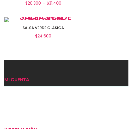
RANGO
$
20.300
-
$
31.400
DE
PRECIOS:
DESDE
Seleccionar opciones
$20.300
SALSA VERDE CLÁSICA
HASTA
$
24.600
$31.400
Añadir al carrito
MI CUENTA
Ingresar
Mi carrito
Checkout