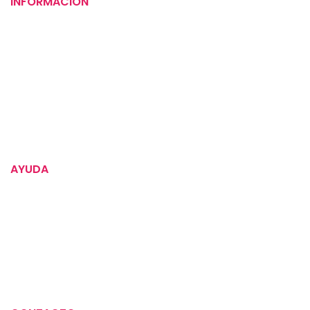
INFORMACIÓN
Puntos de venta
Tiempos de entrega
Preguntas frecuentes
Compromiso social
Instrucciones para tus alimentos
AYUDA
Política de devoluciones
Términos y condiciones
Aviso de privacidad
Política de tratamiento de datos