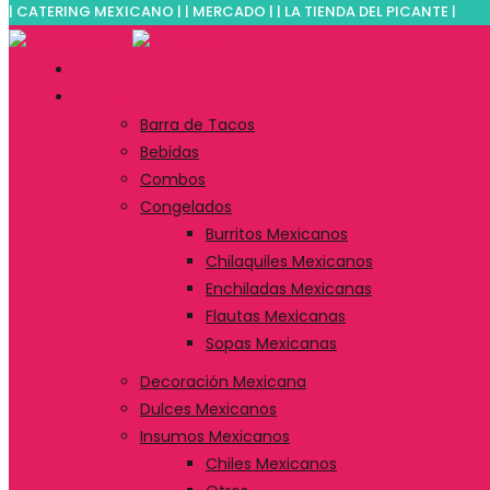
| CATERING MEXICANO | | MERCADO | | LA TIENDA DEL PICANTE |
Inicio
Tienda
Barra de Tacos
Bebidas
Combos
Congelados
Burritos Mexicanos
Chilaquiles Mexicanos
Enchiladas Mexicanas
Flautas Mexicanas
Sopas Mexicanas
Decoración Mexicana
Dulces Mexicanos
Insumos Mexicanos
Chiles Mexicanos