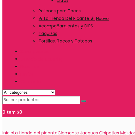
Otros
Rellenos para Tacos
🔥 La Tienda Del Picante 🌶️
Nuevo
Acompañamientos y DIPS
Taquizas
Tortillas, Tacos y Totopos
Suscripciones
Servicio de Catering
Nosotros
Envíos
Contacto
0
Item
$
0
Inicio
La tienda del picante
Clemente Jacques Chipotles Molidos