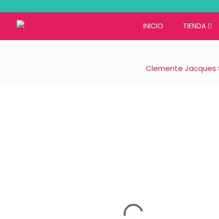
INICIO
TIENDA
Inicio
La tienda del picante
Clemente Jacques S