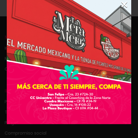
×
MI CUENTA
Ingresar
Mi carrito
Checkout
INFORMACIÓN
Puntos de venta
Tiempos de entrega
Preguntas frecuentes
Compromiso social