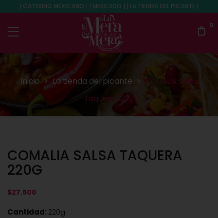
| CATERING MEXICANO | | MERCADO | | LA TIENDA DEL PICANTE |
0
Inicio
La tienda del picante
COMALIA Salsa
Taquera 220g
COMALIA SALSA TAQUERA
220G
$
27.500
Cantidad:
220g