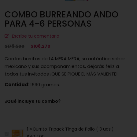
COMBO BURREANDO ANDO
PARA 4-6 PERSONAS
Escribe tu comentario
El
El
$
179.500
$
108.270
precio
precio
Con los burritos de LA MERA MERA, su auténtico sabor
original
actual
mexicano y sus acompañamientos, dejarás feliz a
era:
es:
todos tus invitados ¡QUE SE PIQUE EL MÁS VALIENTE!
$179.500.
$108.270.
Cantidad:
1690 gramos.
¿Qué incluye tu combo?
1 × Burrito Tripack Tinga de Pollo ( 3 uds.)
$
40.400