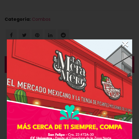
Categoría:
Combos
×
DESCRIPCIÓN
Cuando se trata de una comida o cena rápida y
deliciosa, en familia o con amigos, nada mejor que los
burritos de LA MERA MERA… y que el valiente pruebe los
chiles toreados.
ALÉRGENOS:
Lácteos, trazas de gluten.