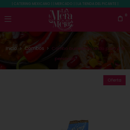
| CATERING MEXICANO | | MERCADO | | LA TIENDA DEL PICANTE |
0
Inicio
Combos
Combo burreando ando para 4-6
personas
Oferta