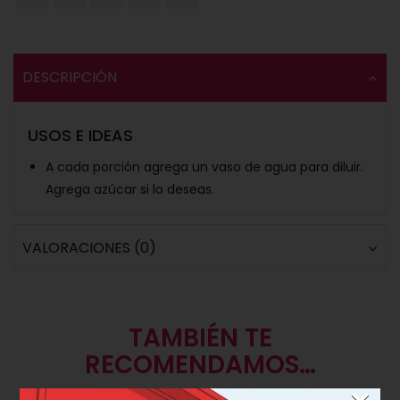
DESCRIPCIÓN
USOS E IDEAS
A cada porción agrega un vaso de agua para diluir.
Agrega azúcar si lo deseas.
VALORACIONES (0)
TAMBIÉN TE
RECOMENDAMOS…