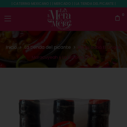
| CATERING MEXICANO | | MERCADO | | LA TIENDA DEL PICANTE |
0
Inicio
La tienda del picante
Kit Ají Babá El Cuate,
Maracuyeah y La Llorona 270 g