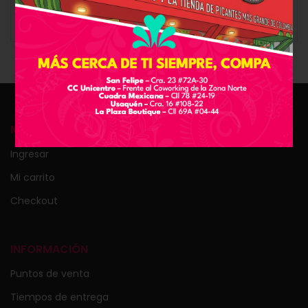
Kit perfecto para obsequiar a un enamorado del
picante. ¡Un regalo especial de Medellín!
MI CUENTA
Ingresar
Mi carrito
Checkout
INFORMACIÓN
Puntos de venta
Tiempos de entrega