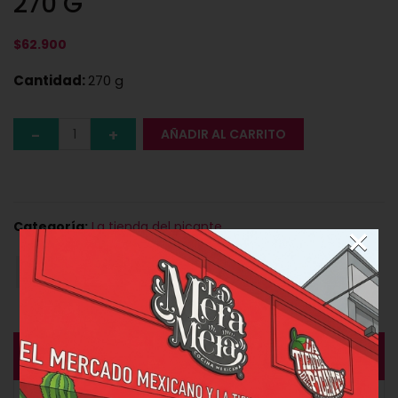
270 G
$
62.900
Cantidad:
270 g
AÑADIR AL CARRITO
×
Categoría:
La tienda del picante
DESCRIPCIÓN