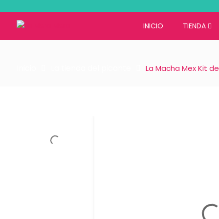
INICIO
TIENDA
Inicio
La tienda del picante
La Macha Mex Kit de