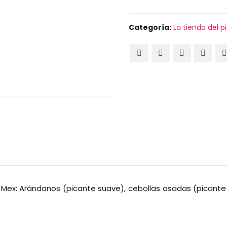
Categoría:
La tienda del p
a Mex: Arándanos (picante suave), cebollas asadas (picant