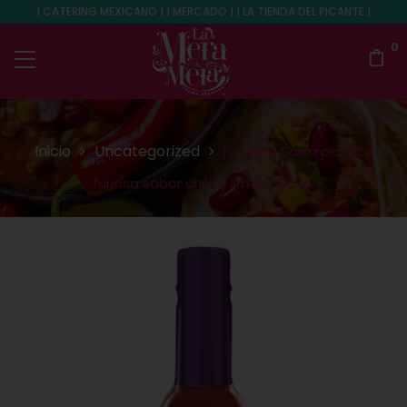
| CATERING MEXICANO | | MERCADO | | LA TIENDA DEL PICANTE |
0
Inicio
Uncategorized
La Anita Salsa picante
furiosa sabor chile y limón 300 ml