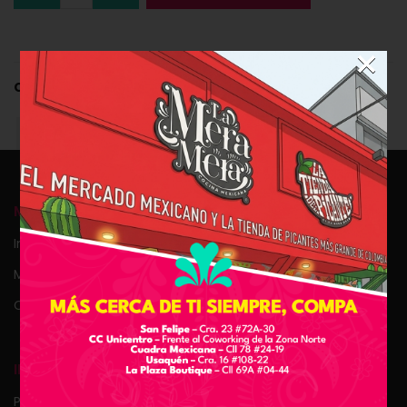
×
Categoría:
Uncategorized
MI CUENTA
Ingresar
Mi carrito
Checkout
INFORMACIÓN
Puntos de venta