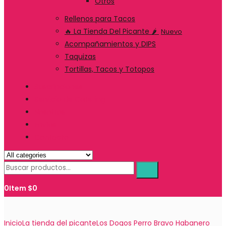
Otros
Rellenos para Tacos
🔥 La Tienda Del Picante 🌶️
Nuevo
Acompañamientos y DIPS
Taquizas
Tortillas, Tacos y Totopos
Suscripciones
Servicio de Catering
Nosotros
Envíos
Contacto
0
Item
$
0
Inicio
La tienda del picante
Los Dogos Perro Bravo Habanero