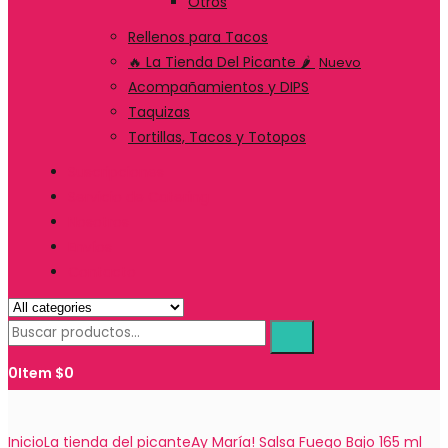
Otros
Rellenos para Tacos
🔥 La Tienda Del Picante 🌶️
Nuevo
Acompañamientos y DIPS
Taquizas
Tortillas, Tacos y Totopos
Suscripciones
Servicio de Catering
Nosotros
Envíos
Contacto
0
Item
$
0
Inicio
La tienda del picante
Ay María! Salsa Fuego Bajo 165 ml