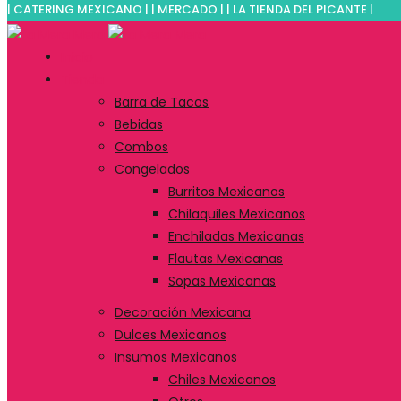
| CATERING MEXICANO | | MERCADO | | LA TIENDA DEL PICANTE |
Inicio
Tienda
Barra de Tacos
Bebidas
Combos
Congelados
Burritos Mexicanos
Chilaquiles Mexicanos
Enchiladas Mexicanas
Flautas Mexicanas
Sopas Mexicanas
Decoración Mexicana
Dulces Mexicanos
Insumos Mexicanos
Chiles Mexicanos