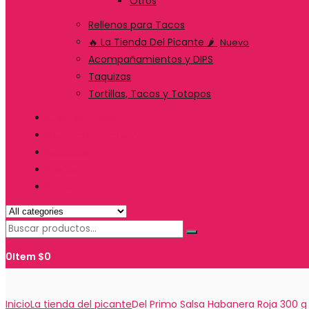
Otros
Rellenos para Tacos
🔥 La Tienda Del Picante 🌶️
Nuevo
Acompañamientos y DIPS
Taquizas
Tortillas, Tacos y Totopos
Suscripciones
Servicio de Catering
Nosotros
Envíos
Contacto
0
Item
$
0
Inicio
La tienda del picante
Del Primo Salsa Habanera Roja 300 g