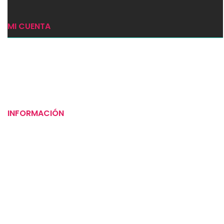
MI CUENTA
Ingresar
Mi carrito
Checkout
INFORMACIÓN
Puntos de venta
Tiempos de entrega
Preguntas frecuentes
Compromiso social
Instrucciones para tus alimentos