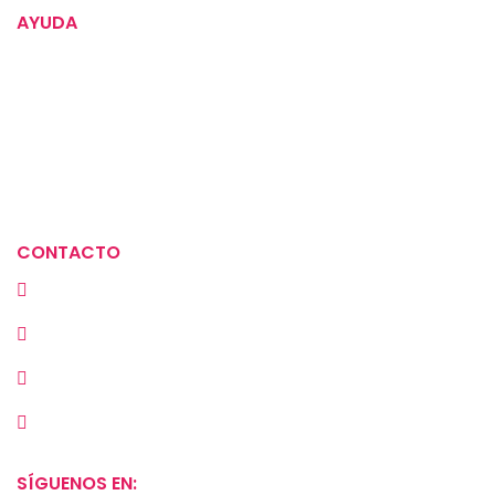
AYUDA
Política de devoluciones
Términos y condiciones
Aviso de privacidad
Política de tratamiento de datos
CONTACTO
Cra. 23 # 72A-30, Bogotá, Colombia
(+57) 313 2929669
(601) 549 3889
ventas@la-meramera.com
SÍGUENOS EN: