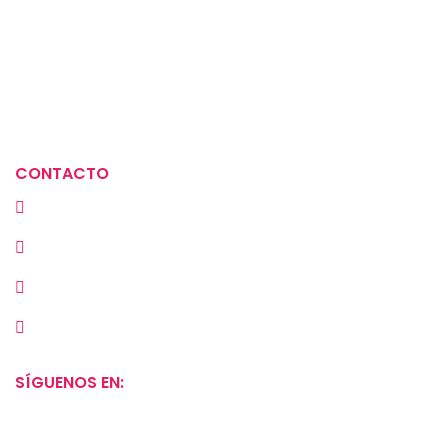
Política de devoluciones
Términos y condiciones
Aviso de privacidad
Política de tratamiento de datos
CONTACTO
Cra. 23 # 72A-30, Bogotá, Colombia
(+57) 313 2929669
(601) 549 3889
ventas@la-meramera.com
SÍGUENOS EN: