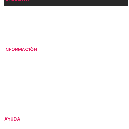
Ingresar
Mi carrito
Checkout
INFORMACIÓN
Puntos de venta
Tiempos de entrega
Preguntas frecuentes
Compromiso social
Instrucciones para tus alimentos
AYUDA