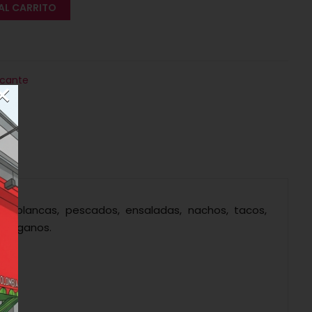
AL CARRITO
icante
×
es blancas, pescados, ensaladas, nachos, tacos,
a veganos.