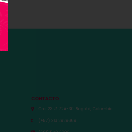
CONTACTO
Cra. 23 # 72A-30, Bogotá, Colombia
(+57) 313 2929669