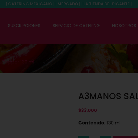
| CATERING MEXICANO | | MERCADO | | LA TIENDA DEL PICANTE |
SUSCRIPCIONES
SERVICIO DE CATERING
NOSOTROS
 Pepper 130 ml
A3MANOS SAL
$
33.000
Contenido:
130 ml