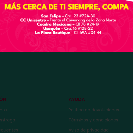
IÓN
AYUDA
enta
Política de devoluciones
entrega
Términos y condiciones
recuentes
Aviso de privacidad