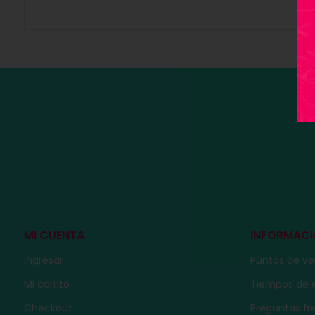
MI CUENTA
INFORMAC
Ingresar
Puntos de v
Mi carrito
Tiempos de 
Checkout
Preguntas f