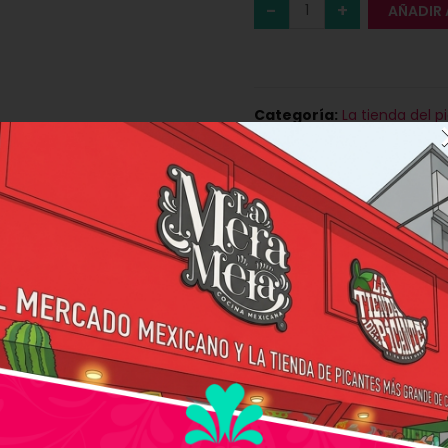
AÑADIR 
Categoría:
La tienda del p
. Ideal para acompañar papas fritas, hamburguesas, carn
mosa. Sin colorantes ni saborizantes artificiales. Apta par
a Reaper, tomates y finas especias indias.