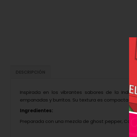
DESCRIPCIÓN
Inspirada en los vibrantes sabores de la India
empanadas y burritos. Su textura es compacta y cre
Ingredientes:
Preparada con una mezcla de ghost pepper, Carolin