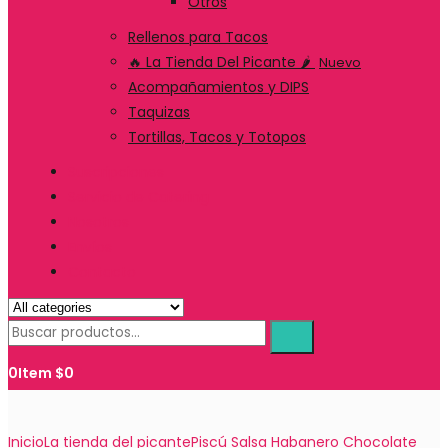
Otros
Rellenos para Tacos
🔥 La Tienda Del Picante 🌶️
Nuevo
Acompañamientos y DIPS
Taquizas
Tortillas, Tacos y Totopos
Suscripciones
Servicio de Catering
Nosotros
Envíos
Contacto
0
Item
$
0
Inicio
La tienda del picante
Piscú Salsa Habanero Chocolate