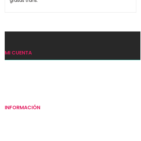
grasas trans.
MI CUENTA
Ingresar
Mi carrito
Checkout
INFORMACIÓN
Puntos de venta
Tiempos de entrega
Preguntas frecuentes