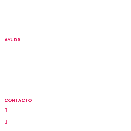
Compromiso social
Instrucciones para tus alimentos
AYUDA
Política de devoluciones
Términos y condiciones
Aviso de privacidad
Política de tratamiento de datos
CONTACTO
Cra. 23 # 72A-30, Bogotá, Colombia
(+57) 313 2929669