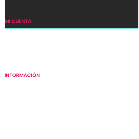
MI CUENTA
Ingresar
Mi carrito
Checkout
INFORMACIÓN
Puntos de venta
Tiempos de entrega
Preguntas frecuentes
Compromiso social
Instrucciones para tus alimentos