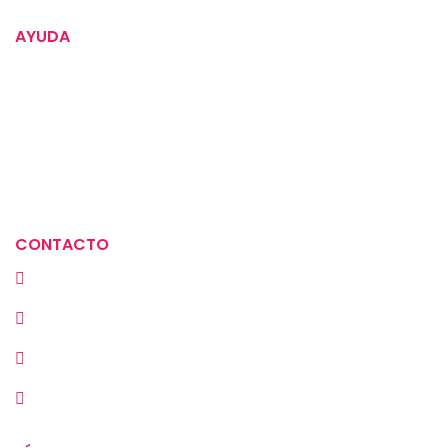
AYUDA
Política de devoluciones
Términos y condiciones
Aviso de privacidad
Política de tratamiento de datos
CONTACTO
Cra. 23 # 72A-30, Bogotá, Colombia
(+57) 313 2929669
(601) 549 3889
ventas@la-meramera.com