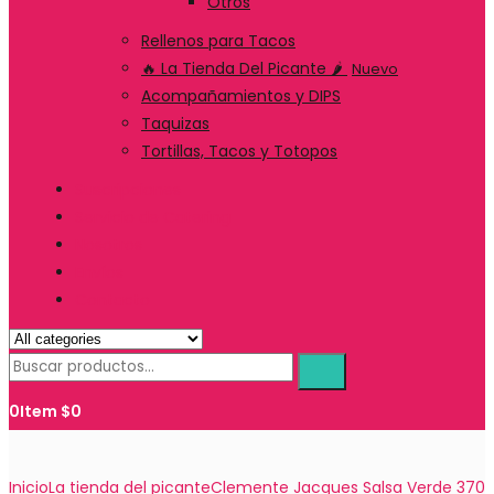
Otros
Rellenos para Tacos
🔥 La Tienda Del Picante 🌶️
Nuevo
Acompañamientos y DIPS
Taquizas
Tortillas, Tacos y Totopos
Suscripciones
Servicio de Catering
Nosotros
Envíos
Contacto
0
Item
$
0
Inicio
La tienda del picante
Clemente Jacques Salsa Verde 370