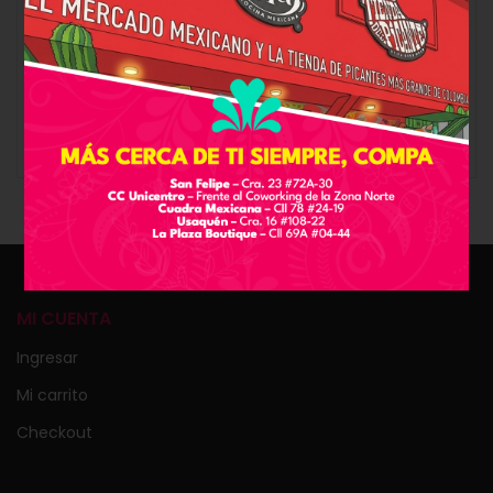
1.800.000 a 2.200.000 SHU. Su presentación en gotero
te permite ajustar la intensidad según tu tolerancia,
aumentando gradualmente el picante. Ideal para
quienes buscan un desafío ardiente y un sabor
intenso. ¡Compra Serpiente Coral y siente el verdadero
fuego en tus platos!
MI CUENTA
Ingresar
Mi carrito
Checkout