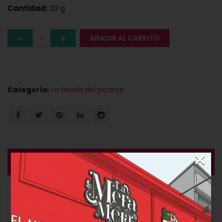
Cantidad:
32 g
AÑADIR AL CARRITO
Categoría:
La tienda del picante
×
DESCRIPCIÓN
¿Te atreves al verdadero picante? Prueba nuestra
salsa Serpiente Coral, hecha con el Carolina Reaper, el
ají más picante del mundo con una escala de