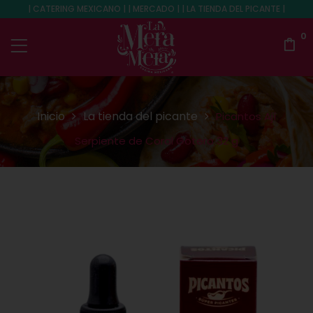
| CATERING MEXICANO | | MERCADO | | LA TIENDA DEL PICANTE |
0
Inicio
La tienda del picante
Picantos Ají
Serpiente de Coral Gotero 32 g