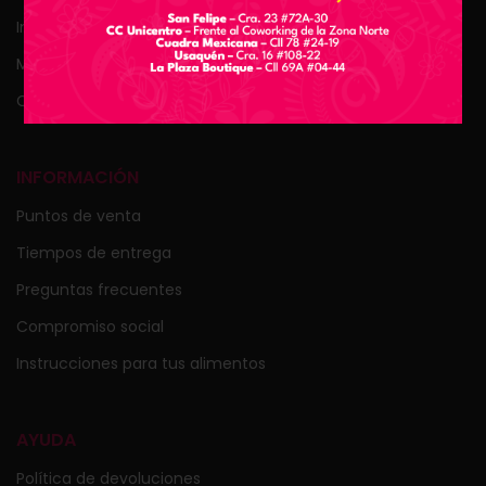
Ingresar
Mi carrito
Checkout
INFORMACIÓN
Puntos de venta
Tiempos de entrega
Preguntas frecuentes
Compromiso social
Instrucciones para tus alimentos
AYUDA
Política de devoluciones