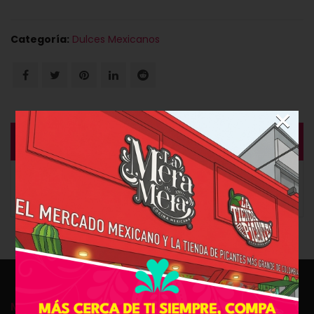
Categoría:
Dulces Mexicanos
×
DESCRIPCIÓN
Los Skwinkles Clásicos Chamoy son tubos de
caramelos saborizados con trocitos de chile picante.
MI CUENTA