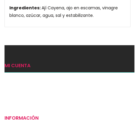
Ingredientes:
Ají Cayena, ajo en escamas, vinagre
blanco, azúcar, agua, sal y estabilizante.
MI CUENTA
Ingresar
Mi carrito
Checkout
INFORMACIÓN
Puntos de venta