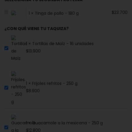
$
23.700
¿CON QUÉ VIENE TU TAQUIZA?
1 × Tortillas de Maíz - 16 unidades
$
13.900
1 × Frijoles refritos - 250 g
$
8.900
1 × Guacamole a la mexicana - 250 g
$
12.800