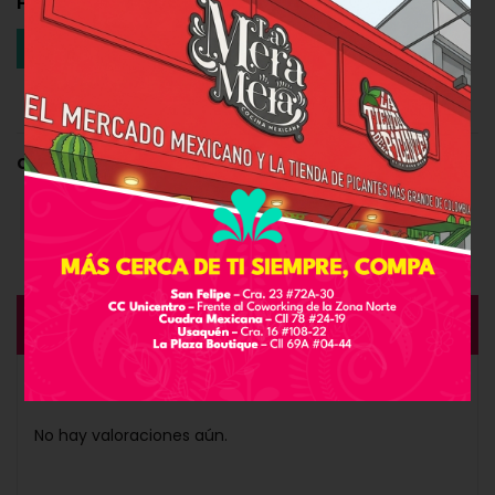
Hay existencias
AÑADIR AL CARRITO
Categoría:
Combos
,
Taquizas
VALORACIONES (0)
Valoraciones
No hay valoraciones aún.