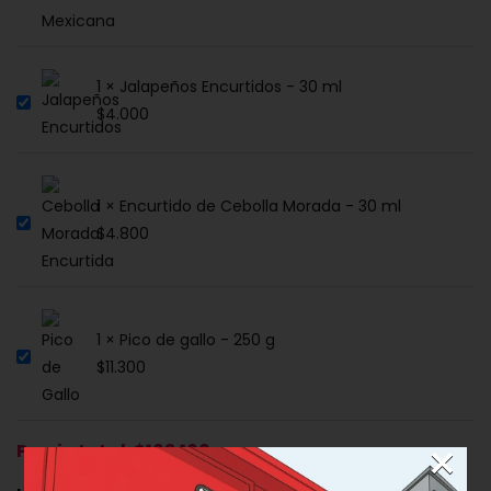
1 × Jalapeños Encurtidos - 30 ml
$
4.000
1 × Encurtido de Cebolla Morada - 30 ml
$
4.800
1 × Pico de gallo - 250 g
$
11.300
×
Precio total:
$
103.100