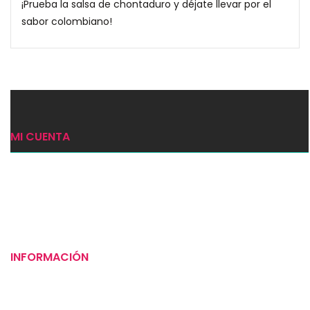
¡Prueba la salsa de chontaduro y déjate llevar por el
sabor colombiano!
MI CUENTA
Ingresar
Mi carrito
Checkout
INFORMACIÓN
Puntos de venta
Tiempos de entrega