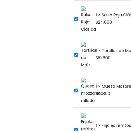
1 × Salsa Roja Clá
$
24.600
1 × Tortillas de M
$
19.800
1 × Queso Mozarel
$
12.800
1 × Frijoles refrit