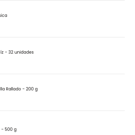
sica
aíz - 32 unidades
la Rallado - 200 g
os - 500 g