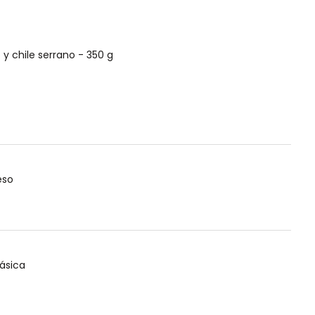
o y chile serrano - 350 g
eso
lásica