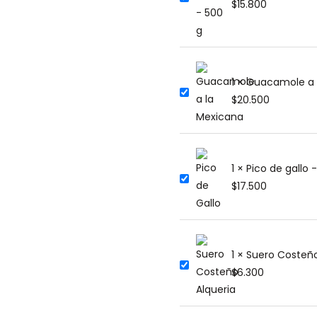
$
15.800
1 × Guacamole a 
$
20.500
1 × Pico de gallo 
$
17.500
1 × Suero Costeñ
$
6.300