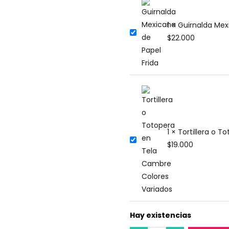
1 × Guirnalda Me
$
22.000
1 × Tortillera o 
$
19.000
Hay existencias