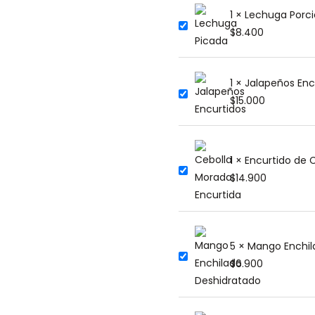
1 × Lechuga Porci
$
8.400
1 × Jalapeños Enc
$
15.000
1 × Encurtido de 
$
14.900
5 × Mango Enchil
$
6.900