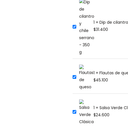
1 × Dip de cilantr
$
31.400
1 × Flautas de qu
$
45.100
1 × Salsa Verde C
$
24.600