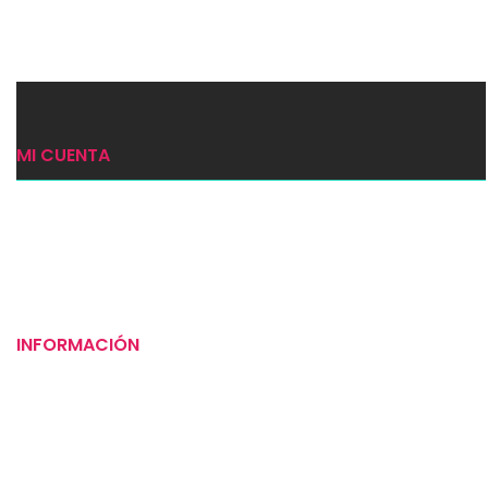
Seleccionar opciones
MI CUENTA
Ingresar
Mi carrito
Checkout
INFORMACIÓN
Puntos de venta
Tiempos de entrega
Preguntas frecuentes