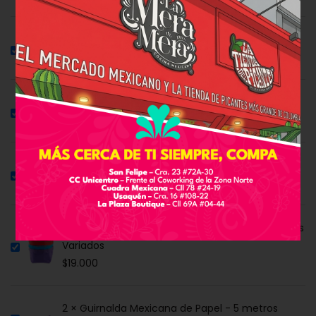
1 × Salsa Chipotle
$
24.600
3 × Encurtido de Cebolla Morada - 133 ml
$
14.900
15 × Mango Enchilado Deshidratado 30 g
$
6.900
2 × Tortillera o Totopera en Tela Cambre Colores
Variados
$
19.000
2 × Guirnalda Mexicana de Papel - 5 metros