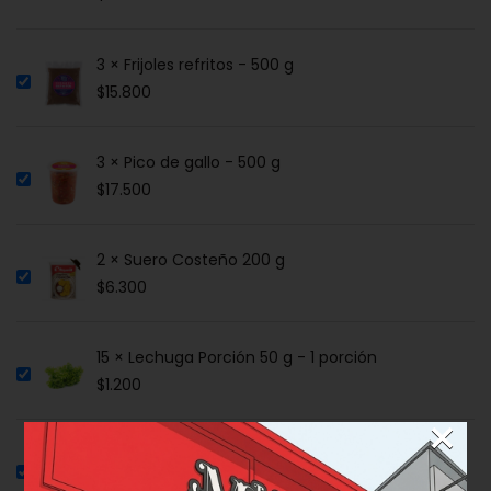
3 × Frijoles refritos - 500 g
$
15.800
3 × Pico de gallo - 500 g
$
17.500
2 × Suero Costeño 200 g
$
6.300
15 × Lechuga Porción 50 g - 1 porción
$
1.200
×
2 × Jalapeños Encurtidos - 133 ml
$
15.000